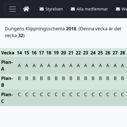
Styrelsen
Alla medlemmar
We
Dungens Klippningsschema
2018
. (Denna vecka är det
vecka
32
)
Vecka
14
15
16
17
18
19
20
21
22
23
24
25
26
27
28
Plan-
A
A
A
A
A
A
A
A
A
A
A
A
A
A
A
A
Plan-
B
B
B
B
B
B
B
B
B
B
B
B
B
B
B
B
Plan-
C
C
C
C
C
C
C
C
C
C
C
C
C
C
C
C