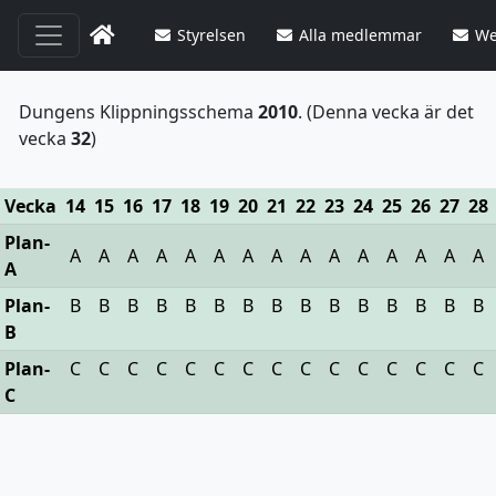
Styrelsen
Alla medlemmar
We
Dungens Klippningsschema
2010
. (Denna vecka är det
vecka
32
)
Vecka
14
15
16
17
18
19
20
21
22
23
24
25
26
27
28
Plan-
A
A
A
A
A
A
A
A
A
A
A
A
A
A
A
A
Plan-
B
B
B
B
B
B
B
B
B
B
B
B
B
B
B
B
Plan-
C
C
C
C
C
C
C
C
C
C
C
C
C
C
C
C