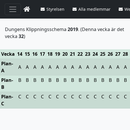
Styrelsen
Alla medlemmar
We
Dungens Klippningsschema
2019
. (Denna vecka är det
vecka
32
)
Vecka
14
15
16
17
18
19
20
21
22
23
24
25
26
27
28
Plan-
A
A
A
A
A
A
A
A
A
A
A
A
A
A
A
A
Plan-
B
B
B
B
B
B
B
B
B
B
B
B
B
B
B
B
Plan-
C
C
C
C
C
C
C
C
C
C
C
C
C
C
C
C